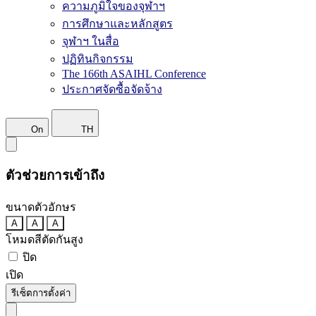
ความภูมิใจของจุฬาฯ
การศึกษาและหลักสูตร
จุฬาฯ ในสื่อ
ปฏิทินกิจกรรม
The 166th ASAIHL Conference
ประกาศจัดซื้อจัดจ้าง
On
TH
ตัวช่วยการเข้าถึง
ขนาดตัวอักษร
A
A
A
โหมดสีตัดกันสูง
ปิด
เปิด
รีเซ็ตการตั้งค่า