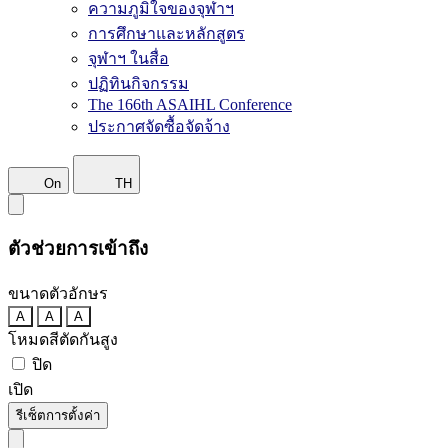
ความภูมิใจของจุฬาฯ
การศึกษาและหลักสูตร
จุฬาฯ ในสื่อ
ปฏิทินกิจกรรม
The 166th ASAIHL Conference
ประกาศจัดซื้อจัดจ้าง
On
TH
ตัวช่วยการเข้าถึง
ขนาดตัวอักษร
A
A
A
โหมดสีตัดกันสูง
ปิด
เปิด
รีเซ็ตการตั้งค่า