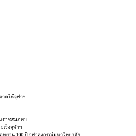
ะ
ิจาคให้จุฬาฯ
รมราชสมภพฯ
มะเร็งจุฬาฯ
ุทยาน 100 ปี จุฬาลงกรณ์มหาวิทยาลัย