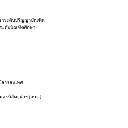
กษาระดับปริญญาบัณฑิต
ระดับบัณฑิตศึกษา
ยีสารสนเทศ
สรนิสิตจุฬาฯ (อบจ.)