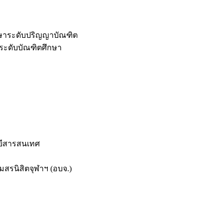
กษาระดับปริญญาบัณฑิต
ระดับบัณฑิตศึกษา
ยีสารสนเทศ
สรนิสิตจุฬาฯ (อบจ.)