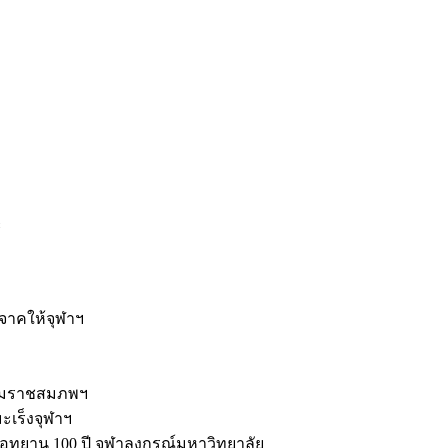
ะ
ิจาคให้จุฬาฯ
รมราชสมภพฯ
มะเร็งจุฬาฯ
ุทยาน 100 ปี จุฬาลงกรณ์มหาวิทยาลัย