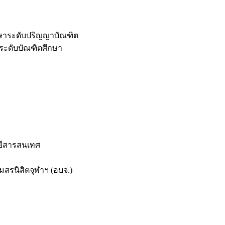
กษาระดับปริญญาบัณฑิต
ระดับบัณฑิตศึกษา
ยีสารสนเทศ
สรนิสิตจุฬาฯ (อบจ.)