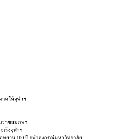
ะ
ิจาคให้จุฬาฯ
รมราชสมภพฯ
มะเร็งจุฬาฯ
ุทยาน 100 ปี จุฬาลงกรณ์มหาวิทยาลัย