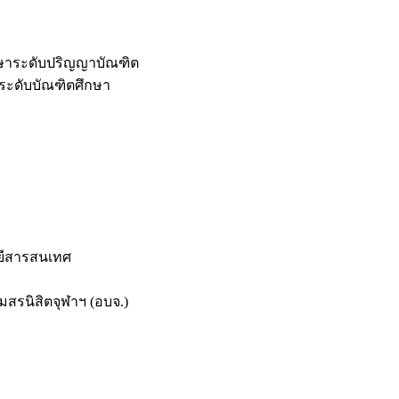
กษาระดับปริญญาบัณฑิต
ระดับบัณฑิตศึกษา
ยีสารสนเทศ
สรนิสิตจุฬาฯ (อบจ.)