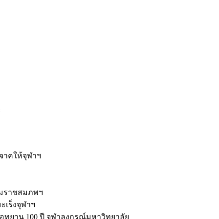
ะ
ิจาคให้จุฬาฯ
รมราชสมภพฯ
มะเร็งจุฬาฯ
ุทยาน 100 ปี จุฬาลงกรณ์มหาวิทยาลัย