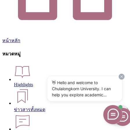
หน้าหลัก
หมวดหมู่
👋 Hello and welcome to
Highlights
Chulalongkorn University. I can
help you explore academic
programs, admissions, research,
campus life, and university
ข่าวสารทั้งหมด
services. What would you like to
know?