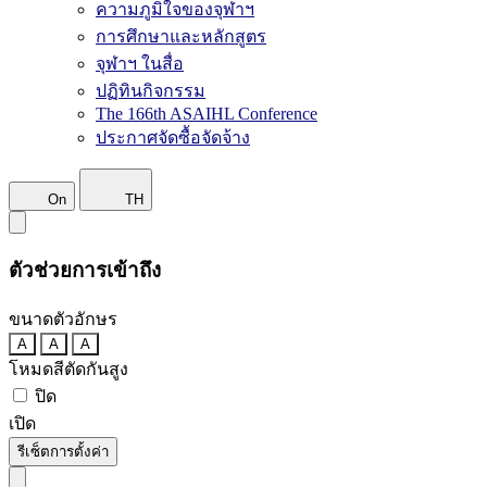
ความภูมิใจของจุฬาฯ
การศึกษาและหลักสูตร
จุฬาฯ ในสื่อ
ปฏิทินกิจกรรม
The 166th ASAIHL Conference
ประกาศจัดซื้อจัดจ้าง
On
TH
ตัวช่วยการเข้าถึง
ขนาดตัวอักษร
A
A
A
โหมดสีตัดกันสูง
ปิด
เปิด
รีเซ็ตการตั้งค่า