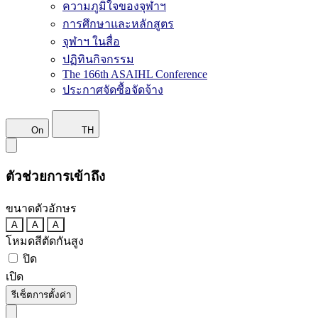
ความภูมิใจของจุฬาฯ
การศึกษาและหลักสูตร
จุฬาฯ ในสื่อ
ปฏิทินกิจกรรม
The 166th ASAIHL Conference
ประกาศจัดซื้อจัดจ้าง
On
TH
ตัวช่วยการเข้าถึง
ขนาดตัวอักษร
A
A
A
โหมดสีตัดกันสูง
ปิด
เปิด
รีเซ็ตการตั้งค่า