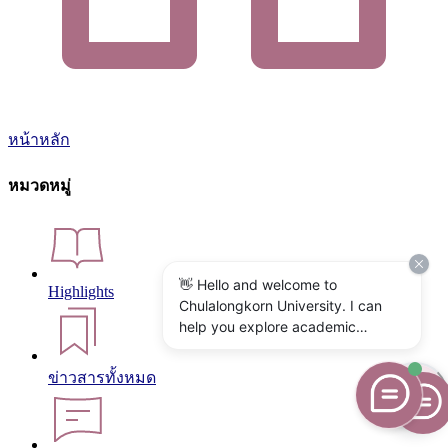
หน้าหลัก
หมวดหมู่
👋 Hello and welcome to
Highlights
Chulalongkorn University. I can
help you explore academic
programs, admissions, research,
campus life, and university
ข่าวสารทั้งหมด
services. What would you like to
know?