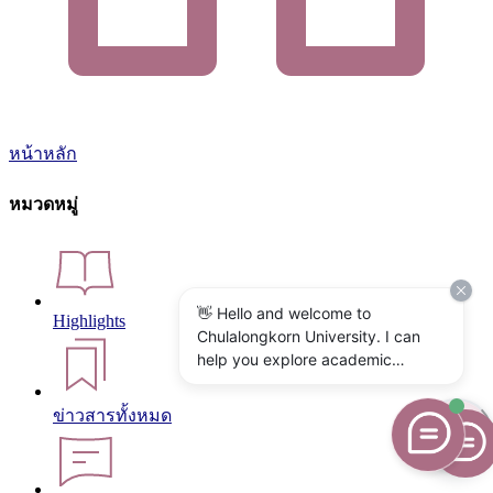
หน้าหลัก
หมวดหมู่
👋 Hello and welcome to
Highlights
Chulalongkorn University. I can
help you explore academic
programs, admissions, research,
campus life, and university
ข่าวสารทั้งหมด
services. What would you like to
know?