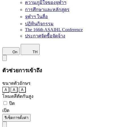
ความภูมิใจของจุฬาฯ
การศึกษาและหลักสูตร
จุฬาฯ ในสื่อ
ปฏิทินกิจกรรม
The 166th ASAIHL Conference
ประกาศจัดซื้อจัดจ้าง
On
TH
ตัวช่วยการเข้าถึง
ขนาดตัวอักษร
A
A
A
โหมดสีตัดกันสูง
ปิด
เปิด
รีเซ็ตการตั้งค่า