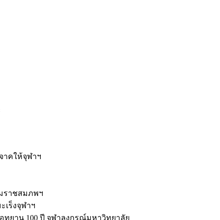
ะ
ิจาคให้จุฬาฯ
รมราชสมภพฯ
มะเร็งจุฬาฯ
ุทยาน 100 ปี จุฬาลงกรณ์มหาวิทยาลัย