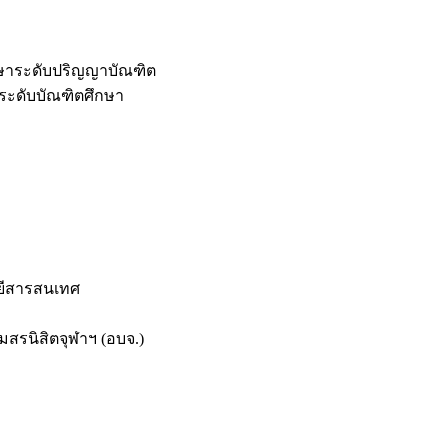
กษาระดับปริญญาบัณฑิต
ระดับบัณฑิตศึกษา
ยีสารสนเทศ
สรนิสิตจุฬาฯ (อบจ.)