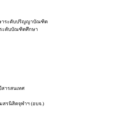
กษาระดับปริญญาบัณฑิต
ระดับบัณฑิตศึกษา
ยีสารสนเทศ
สรนิสิตจุฬาฯ (อบจ.)