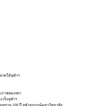
ะ
ิจาคให้จุฬาฯ
รมราชสมภพฯ
มะเร็งจุฬาฯ
ุทยาน 100 ปี จุฬาลงกรณ์มหาวิทยาลัย