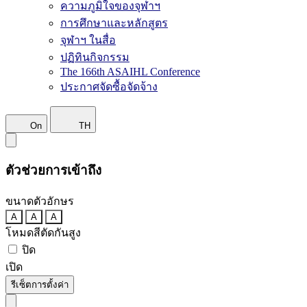
ความภูมิใจของจุฬาฯ
การศึกษาและหลักสูตร
จุฬาฯ ในสื่อ
ปฏิทินกิจกรรม
The 166th ASAIHL Conference
ประกาศจัดซื้อจัดจ้าง
On
TH
ตัวช่วยการเข้าถึง
ขนาดตัวอักษร
A
A
A
โหมดสีตัดกันสูง
ปิด
เปิด
รีเซ็ตการตั้งค่า