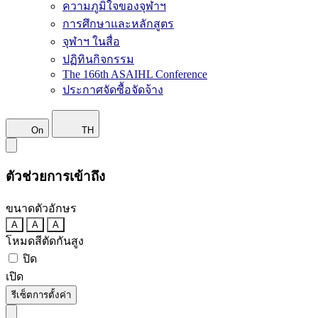
ความภูมิใจของจุฬาฯ
การศึกษาและหลักสูตร
จุฬาฯ ในสื่อ
ปฏิทินกิจกรรม
The 166th ASAIHL Conference
ประกาศจัดซื้อจัดจ้าง
On
TH
ตัวช่วยการเข้าถึง
ขนาดตัวอักษร
A
A
A
โหมดสีตัดกันสูง
ปิด
เปิด
รีเซ็ตการตั้งค่า