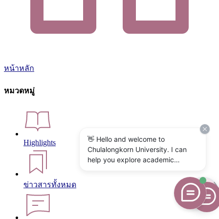
หน้าหลัก
หมวดหมู่
👋 Hello and welcome to
Highlights
Chulalongkorn University. I can
help you explore academic
programs, admissions, research,
campus life, and university
ข่าวสารทั้งหมด
services. What would you like to
know?