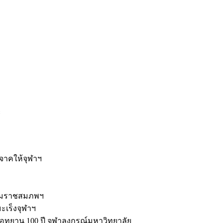
ะ
ิจาคให้จุฬาฯ
รมราชสมภพฯ
มะเร็งจุฬาฯ
ุทยาน 100 ปี จุฬาลงกรณ์มหาวิทยาลัย