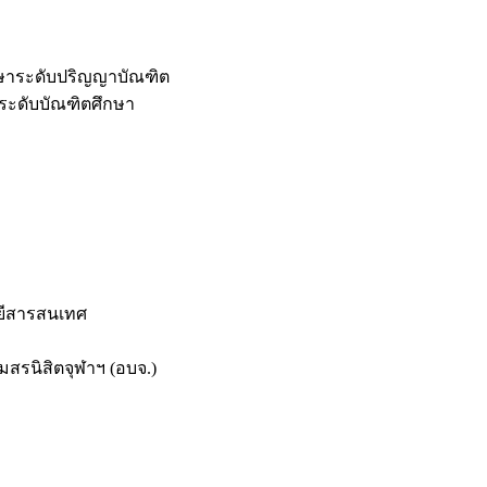
กษาระดับปริญญาบัณฑิต
ระดับบัณฑิตศึกษา
ยีสารสนเทศ
สรนิสิตจุฬาฯ (อบจ.)