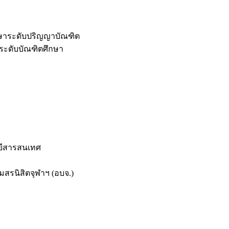
กษาระดับปริญญาบัณฑิต
ระดับบัณฑิตศึกษา
ยีสารสนเทศ
สรนิสิตจุฬาฯ (อบจ.)