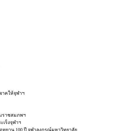
ะ
ิจาคให้จุฬาฯ
รมราชสมภพฯ
มะเร็งจุฬาฯ
ุทยาน 100 ปี จุฬาลงกรณ์มหาวิทยาลัย