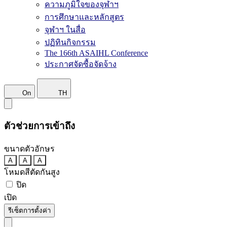
ความภูมิใจของจุฬาฯ
การศึกษาและหลักสูตร
จุฬาฯ ในสื่อ
ปฏิทินกิจกรรม
The 166th ASAIHL Conference
ประกาศจัดซื้อจัดจ้าง
On
TH
ตัวช่วยการเข้าถึง
ขนาดตัวอักษร
A
A
A
โหมดสีตัดกันสูง
ปิด
เปิด
รีเซ็ตการตั้งค่า