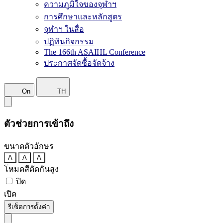
ความภูมิใจของจุฬาฯ
การศึกษาและหลักสูตร
จุฬาฯ ในสื่อ
ปฏิทินกิจกรรม
The 166th ASAIHL Conference
ประกาศจัดซื้อจัดจ้าง
On
TH
ตัวช่วยการเข้าถึง
ขนาดตัวอักษร
A
A
A
โหมดสีตัดกันสูง
ปิด
เปิด
รีเซ็ตการตั้งค่า