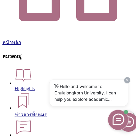
หน้าหลัก
หมวดหมู่
👋 Hello and welcome to
Highlights
Chulalongkorn University. I can
help you explore academic
programs, admissions, research,
campus life, and university
ข่าวสารทั้งหมด
services. What would you like to
know?