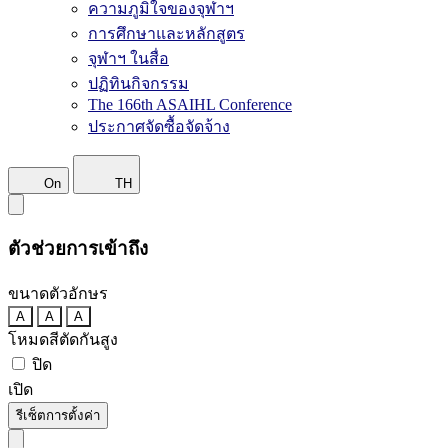
ความภูมิใจของจุฬาฯ
การศึกษาและหลักสูตร
จุฬาฯ ในสื่อ
ปฏิทินกิจกรรม
The 166th ASAIHL Conference
ประกาศจัดซื้อจัดจ้าง
On
TH
ตัวช่วยการเข้าถึง
ขนาดตัวอักษร
A
A
A
โหมดสีตัดกันสูง
ปิด
เปิด
รีเซ็ตการตั้งค่า