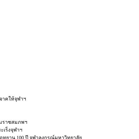
ะ
ิจาคให้จุฬาฯ
รมราชสมภพฯ
มะเร็งจุฬาฯ
ุทยาน 100 ปี จุฬาลงกรณ์มหาวิทยาลัย