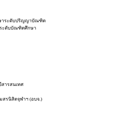
กษาระดับปริญญาบัณฑิต
ระดับบัณฑิตศึกษา
ยีสารสนเทศ
สรนิสิตจุฬาฯ (อบจ.)