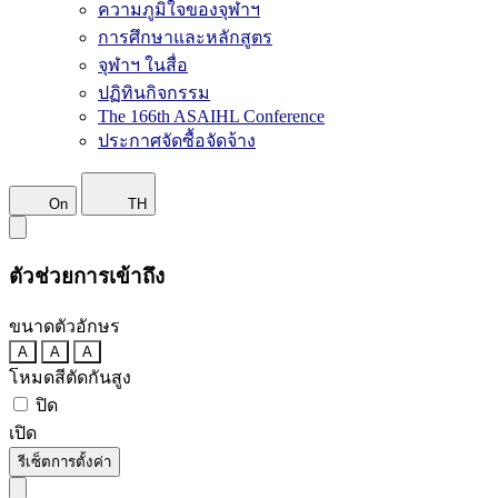
ความภูมิใจของจุฬาฯ
การศึกษาและหลักสูตร
จุฬาฯ ในสื่อ
ปฏิทินกิจกรรม
The 166th ASAIHL Conference
ประกาศจัดซื้อจัดจ้าง
On
TH
ตัวช่วยการเข้าถึง
ขนาดตัวอักษร
A
A
A
โหมดสีตัดกันสูง
ปิด
เปิด
รีเซ็ตการตั้งค่า