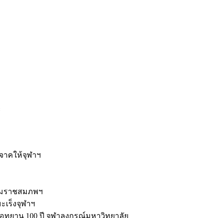
ะ
ิจาคให้จุฬาฯ
รมราชสมภพฯ
มะเร็งจุฬาฯ
ุทยาน 100 ปี จุฬาลงกรณ์มหาวิทยาลัย