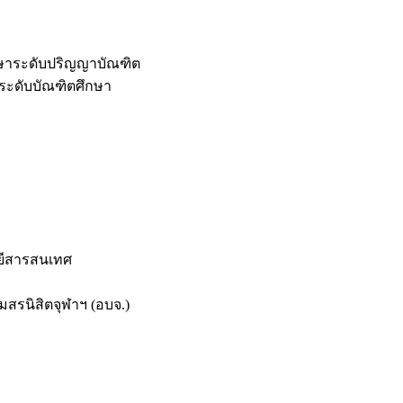
กษาระดับปริญญาบัณฑิต
ระดับบัณฑิตศึกษา
ยีสารสนเทศ
สรนิสิตจุฬาฯ (อบจ.)