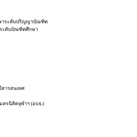
กษาระดับปริญญาบัณฑิต
ระดับบัณฑิตศึกษา
ยีสารสนเทศ
สรนิสิตจุฬาฯ (อบจ.)