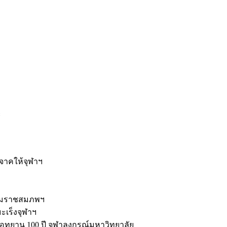
ะ
ิจาคให้จุฬาฯ
รมราชสมภพฯ
มะเร็งจุฬาฯ
ุทยาน 100 ปี จุฬาลงกรณ์มหาวิทยาลัย