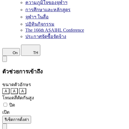
ความภูมิใจของจุฬาฯ
การศึกษาและหลักสูตร
จุฬาฯ ในสื่อ
ปฏิทินกิจกรรม
The 166th ASAIHL Conference
ประกาศจัดซื้อจัดจ้าง
On
TH
ตัวช่วยการเข้าถึง
ขนาดตัวอักษร
A
A
A
โหมดสีตัดกันสูง
ปิด
เปิด
รีเซ็ตการตั้งค่า