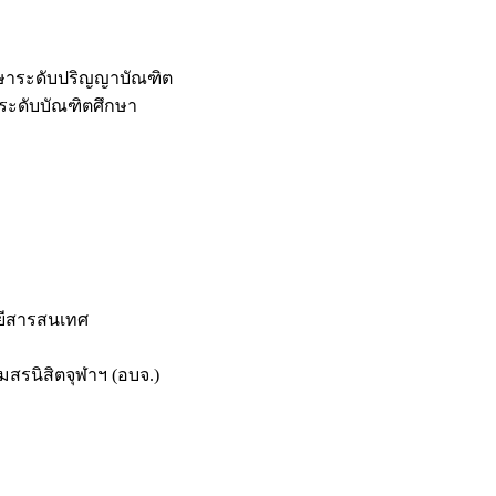
กษาระดับปริญญาบัณฑิต
ระดับบัณฑิตศึกษา
ยีสารสนเทศ
สรนิสิตจุฬาฯ (อบจ.)