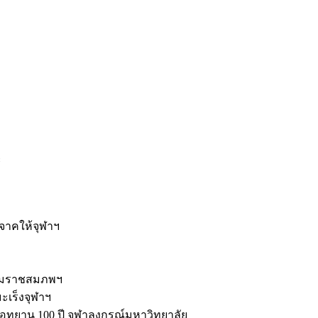
ะ
ิจาคให้จุฬาฯ
รมราชสมภพฯ
มะเร็งจุฬาฯ
ุทยาน 100 ปี จุฬาลงกรณ์มหาวิทยาลัย