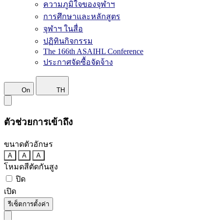
ความภูมิใจของจุฬาฯ
การศึกษาและหลักสูตร
จุฬาฯ ในสื่อ
ปฏิทินกิจกรรม
The 166th ASAIHL Conference
ประกาศจัดซื้อจัดจ้าง
On
TH
ตัวช่วยการเข้าถึง
ขนาดตัวอักษร
A
A
A
โหมดสีตัดกันสูง
ปิด
เปิด
รีเซ็ตการตั้งค่า