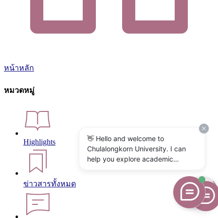
หน้าหลัก
หมวดหมู่
👋 Hello and welcome to
Highlights
Chulalongkorn University. I can
help you explore academic
programs, admissions, research,
campus life, and university
ข่าวสารทั้งหมด
services. What would you like to
know?