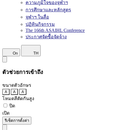
ความภูมิใจของจุฬาฯ
การศึกษาและหลักสูตร
จุฬาฯ ในสื่อ
ปฏิทินกิจกรรม
The 166th ASAIHL Conference
ประกาศจัดซื้อจัดจ้าง
On
TH
ตัวช่วยการเข้าถึง
ขนาดตัวอักษร
A
A
A
โหมดสีตัดกันสูง
ปิด
เปิด
รีเซ็ตการตั้งค่า