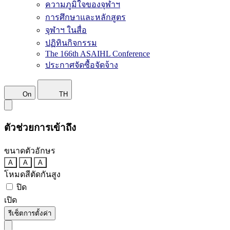
ความภูมิใจของจุฬาฯ
การศึกษาและหลักสูตร
จุฬาฯ ในสื่อ
ปฏิทินกิจกรรม
The 166th ASAIHL Conference
ประกาศจัดซื้อจัดจ้าง
On
TH
ตัวช่วยการเข้าถึง
ขนาดตัวอักษร
A
A
A
โหมดสีตัดกันสูง
ปิด
เปิด
รีเซ็ตการตั้งค่า