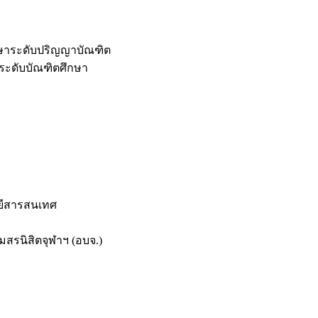
กษาระดับปริญญาบัณฑิต
ระดับบัณฑิตศึกษา
ยีสารสนเทศ
สรนิสิตจุฬาฯ (อบจ.)