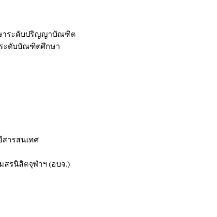
กษาระดับปริญญาบัณฑิต
ระดับบัณฑิตศึกษา
ยีสารสนเทศ
สรนิสิตจุฬาฯ (อบจ.)