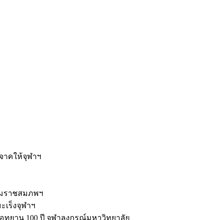
ะ
ิจาคให้จุฬาฯ
รมราชสมภพฯ
มะเร็งจุฬาฯ
ุทยาน 100 ปี จุฬาลงกรณ์มหาวิทยาลัย