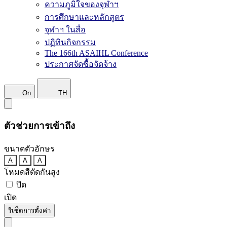
ความภูมิใจของจุฬาฯ
การศึกษาและหลักสูตร
จุฬาฯ ในสื่อ
ปฏิทินกิจกรรม
The 166th ASAIHL Conference
ประกาศจัดซื้อจัดจ้าง
On
TH
ตัวช่วยการเข้าถึง
ขนาดตัวอักษร
A
A
A
โหมดสีตัดกันสูง
ปิด
เปิด
รีเซ็ตการตั้งค่า