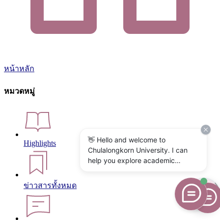
หน้าหลัก
หมวดหมู่
👋 Hello and welcome to
Highlights
Chulalongkorn University. I can
help you explore academic
programs, admissions, research,
campus life, and university
ข่าวสารทั้งหมด
services. What would you like to
know?