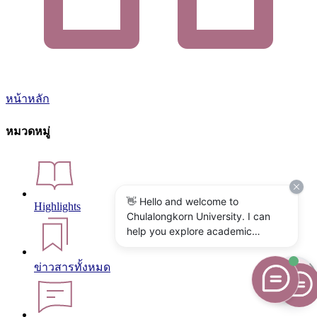
หน้าหลัก
หมวดหมู่
👋 Hello and welcome to
Highlights
Chulalongkorn University. I can
help you explore academic
programs, admissions, research,
campus life, and university
ข่าวสารทั้งหมด
services. What would you like to
know?