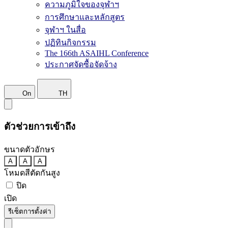
ความภูมิใจของจุฬาฯ
การศึกษาและหลักสูตร
จุฬาฯ ในสื่อ
ปฏิทินกิจกรรม
The 166th ASAIHL Conference
ประกาศจัดซื้อจัดจ้าง
On
TH
ตัวช่วยการเข้าถึง
ขนาดตัวอักษร
A
A
A
โหมดสีตัดกันสูง
ปิด
เปิด
รีเซ็ตการตั้งค่า