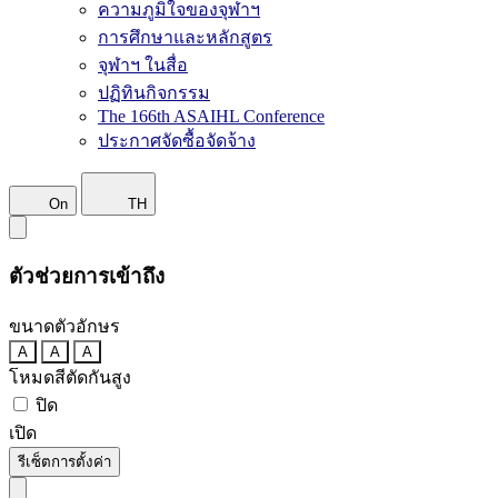
ความภูมิใจของจุฬาฯ
การศึกษาและหลักสูตร
จุฬาฯ ในสื่อ
ปฏิทินกิจกรรม
The 166th ASAIHL Conference
ประกาศจัดซื้อจัดจ้าง
On
TH
ตัวช่วยการเข้าถึง
ขนาดตัวอักษร
A
A
A
โหมดสีตัดกันสูง
ปิด
เปิด
รีเซ็ตการตั้งค่า