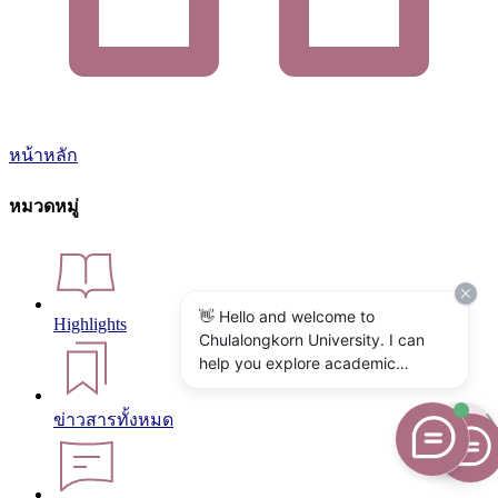
หน้าหลัก
หมวดหมู่
👋 Hello and welcome to
Highlights
Chulalongkorn University. I can
help you explore academic
programs, admissions, research,
campus life, and university
ข่าวสารทั้งหมด
services. What would you like to
know?