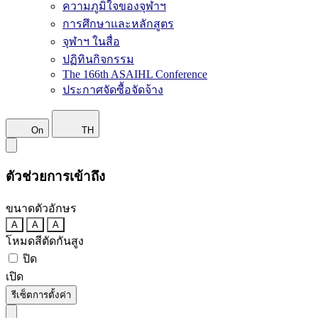
ความภูมิใจของจุฬาฯ
การศึกษาและหลักสูตร
จุฬาฯ ในสื่อ
ปฏิทินกิจกรรม
The 166th ASAIHL Conference
ประกาศจัดซื้อจัดจ้าง
On
TH
ตัวช่วยการเข้าถึง
ขนาดตัวอักษร
A
A
A
โหมดสีตัดกันสูง
ปิด
เปิด
รีเซ็ตการตั้งค่า