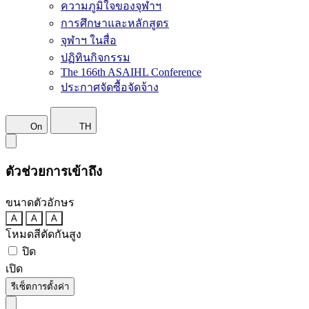
ความภูมิใจของจุฬาฯ
การศึกษาและหลักสูตร
จุฬาฯ ในสื่อ
ปฏิทินกิจกรรม
The 166th ASAIHL Conference
ประกาศจัดซื้อจัดจ้าง
On
TH
ตัวช่วยการเข้าถึง
ขนาดตัวอักษร
A
A
A
โหมดสีตัดกันสูง
ปิด
เปิด
รีเซ็ตการตั้งค่า