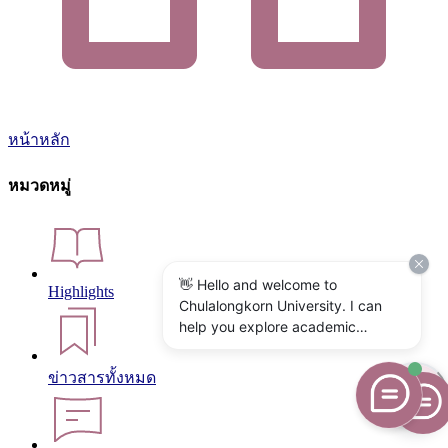
หน้าหลัก
หมวดหมู่
👋 Hello and welcome to
Highlights
Chulalongkorn University. I can
help you explore academic
programs, admissions, research,
campus life, and university
ข่าวสารทั้งหมด
services. What would you like to
know?