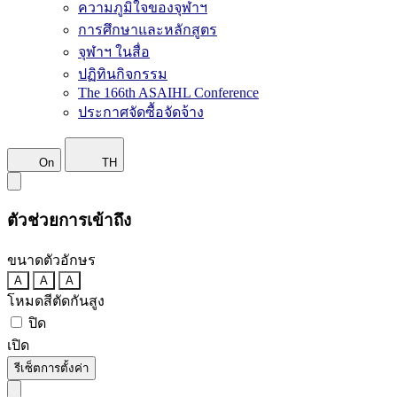
ความภูมิใจของจุฬาฯ
การศึกษาและหลักสูตร
จุฬาฯ ในสื่อ
ปฏิทินกิจกรรม
The 166th ASAIHL Conference
ประกาศจัดซื้อจัดจ้าง
On
TH
ตัวช่วยการเข้าถึง
ขนาดตัวอักษร
A
A
A
โหมดสีตัดกันสูง
ปิด
เปิด
รีเซ็ตการตั้งค่า