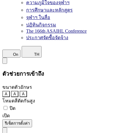
ความภูมิใจของจุฬาฯ
การศึกษาและหลักสูตร
จุฬาฯ ในสื่อ
ปฏิทินกิจกรรม
The 166th ASAIHL Conference
ประกาศจัดซื้อจัดจ้าง
On
TH
ตัวช่วยการเข้าถึง
ขนาดตัวอักษร
A
A
A
โหมดสีตัดกันสูง
ปิด
เปิด
รีเซ็ตการตั้งค่า