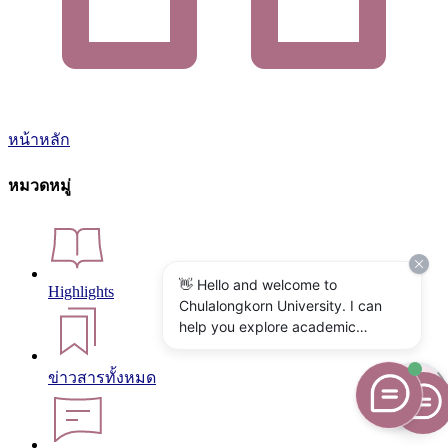
หน้าหลัก
หมวดหมู่
👋 Hello and welcome to
Highlights
Chulalongkorn University. I can
help you explore academic
programs, admissions, research,
campus life, and university
ข่าวสารทั้งหมด
services. What would you like to
know?