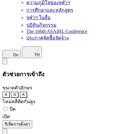
ความภูมิใจของจุฬาฯ
การศึกษาและหลักสูตร
จุฬาฯ ในสื่อ
ปฏิทินกิจกรรม
The 166th ASAIHL Conference
ประกาศจัดซื้อจัดจ้าง
On
TH
ตัวช่วยการเข้าถึง
ขนาดตัวอักษร
A
A
A
โหมดสีตัดกันสูง
ปิด
เปิด
รีเซ็ตการตั้งค่า