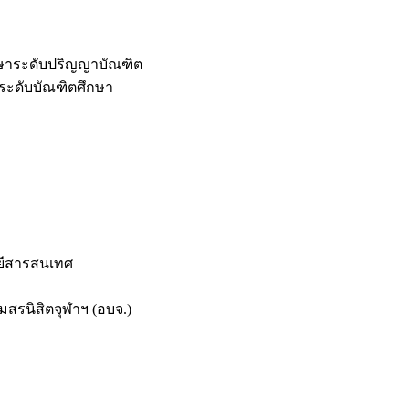
กษาระดับปริญญาบัณฑิต
ระดับบัณฑิตศึกษา
ยีสารสนเทศ
สรนิสิตจุฬาฯ (อบจ.)