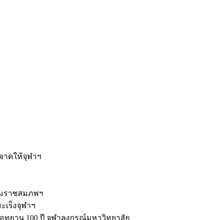
ะ
ิจาคให้จุฬาฯ
รมราชสมภพฯ
มะเร็งจุฬาฯ
ุทยาน 100 ปี จุฬาลงกรณ์มหาวิทยาลัย