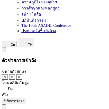
ความภูมิใจของจุฬาฯ
การศึกษาและหลักสูตร
จุฬาฯ ในสื่อ
ปฏิทินกิจกรรม
The 166th ASAIHL Conference
ประกาศจัดซื้อจัดจ้าง
On
TH
ตัวช่วยการเข้าถึง
ขนาดตัวอักษร
A
A
A
โหมดสีตัดกันสูง
ปิด
เปิด
รีเซ็ตการตั้งค่า