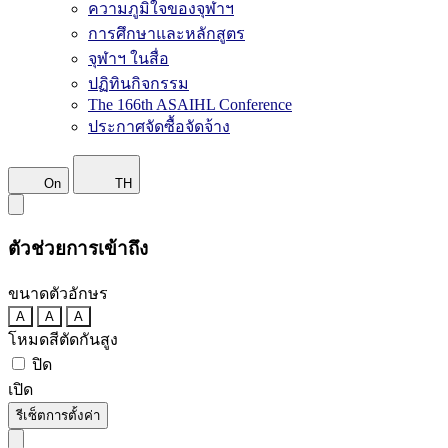
ความภูมิใจของจุฬาฯ
การศึกษาและหลักสูตร
จุฬาฯ ในสื่อ
ปฏิทินกิจกรรม
The 166th ASAIHL Conference
ประกาศจัดซื้อจัดจ้าง
On
TH
ตัวช่วยการเข้าถึง
ขนาดตัวอักษร
A
A
A
โหมดสีตัดกันสูง
ปิด
เปิด
รีเซ็ตการตั้งค่า