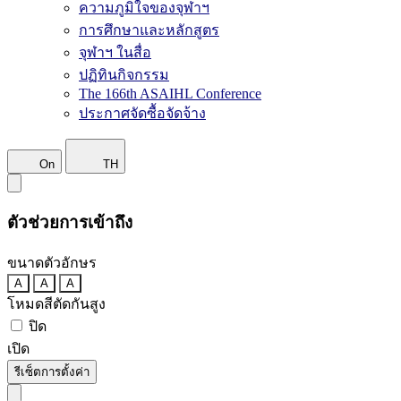
ความภูมิใจของจุฬาฯ
การศึกษาและหลักสูตร
จุฬาฯ ในสื่อ
ปฏิทินกิจกรรม
The 166th ASAIHL Conference
ประกาศจัดซื้อจัดจ้าง
On
TH
ตัวช่วยการเข้าถึง
ขนาดตัวอักษร
A
A
A
โหมดสีตัดกันสูง
ปิด
เปิด
รีเซ็ตการตั้งค่า