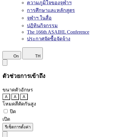
ความภูมิใจของจุฬาฯ
การศึกษาและหลักสูตร
จุฬาฯ ในสื่อ
ปฏิทินกิจกรรม
The 166th ASAIHL Conference
ประกาศจัดซื้อจัดจ้าง
On
TH
ตัวช่วยการเข้าถึง
ขนาดตัวอักษร
A
A
A
โหมดสีตัดกันสูง
ปิด
เปิด
รีเซ็ตการตั้งค่า