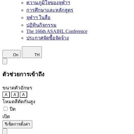
ความภูมิใจของจุฬาฯ
การศึกษาและหลักสูตร
จุฬาฯ ในสื่อ
ปฏิทินกิจกรรม
The 166th ASAIHL Conference
ประกาศจัดซื้อจัดจ้าง
On
TH
ตัวช่วยการเข้าถึง
ขนาดตัวอักษร
A
A
A
โหมดสีตัดกันสูง
ปิด
เปิด
รีเซ็ตการตั้งค่า