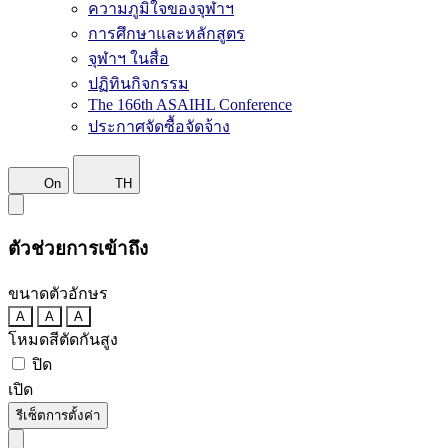
ความภูมิใจของจุฬาฯ
การศึกษาและหลักสูตร
จุฬาฯ ในสื่อ
ปฏิทินกิจกรรม
The 166th ASAIHL Conference
ประกาศจัดซื้อจัดจ้าง
On
TH
ตัวช่วยการเข้าถึง
ขนาดตัวอักษร
A
A
A
โหมดสีตัดกันสูง
ปิด
เปิด
รีเซ็ตการตั้งค่า