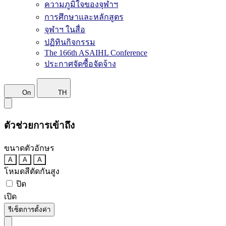
ความภูมิใจของจุฬาฯ
การศึกษาและหลักสูตร
จุฬาฯ ในสื่อ
ปฏิทินกิจกรรม
The 166th ASAIHL Conference
ประกาศจัดซื้อจัดจ้าง
On
TH
ตัวช่วยการเข้าถึง
ขนาดตัวอักษร
A
A
A
โหมดสีตัดกันสูง
ปิด
เปิด
รีเซ็ตการตั้งค่า