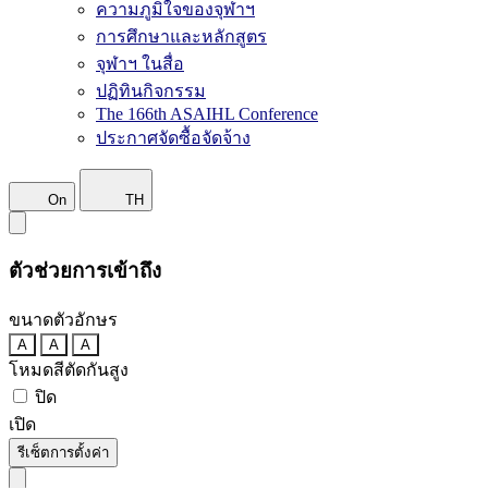
ความภูมิใจของจุฬาฯ
การศึกษาและหลักสูตร
จุฬาฯ ในสื่อ
ปฏิทินกิจกรรม
The 166th ASAIHL Conference
ประกาศจัดซื้อจัดจ้าง
On
TH
ตัวช่วยการเข้าถึง
ขนาดตัวอักษร
A
A
A
โหมดสีตัดกันสูง
ปิด
เปิด
รีเซ็ตการตั้งค่า