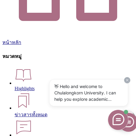
หน้าหลัก
หมวดหมู่
👋 Hello and welcome to
Highlights
Chulalongkorn University. I can
help you explore academic
programs, admissions, research,
campus life, and university
ข่าวสารทั้งหมด
services. What would you like to
know?