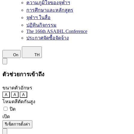
ความภูมิใจของจุฬาฯ
การศึกษาและหลักสูตร
จุฬาฯ ในสื่อ
ปฏิทินกิจกรรม
The 166th ASAIHL Conference
ประกาศจัดซื้อจัดจ้าง
On
TH
ตัวช่วยการเข้าถึง
ขนาดตัวอักษร
A
A
A
โหมดสีตัดกันสูง
ปิด
เปิด
รีเซ็ตการตั้งค่า