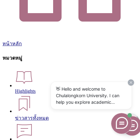
หน้าหลัก
หมวดหมู่
👋 Hello and welcome to
Highlights
Chulalongkorn University. I can
help you explore academic
programs, admissions, research,
campus life, and university
ข่าวสารทั้งหมด
services. What would you like to
know?