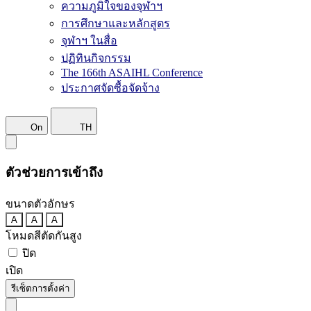
ความภูมิใจของจุฬาฯ
การศึกษาและหลักสูตร
จุฬาฯ ในสื่อ
ปฏิทินกิจกรรม
The 166th ASAIHL Conference
ประกาศจัดซื้อจัดจ้าง
On
TH
ตัวช่วยการเข้าถึง
ขนาดตัวอักษร
A
A
A
โหมดสีตัดกันสูง
ปิด
เปิด
รีเซ็ตการตั้งค่า