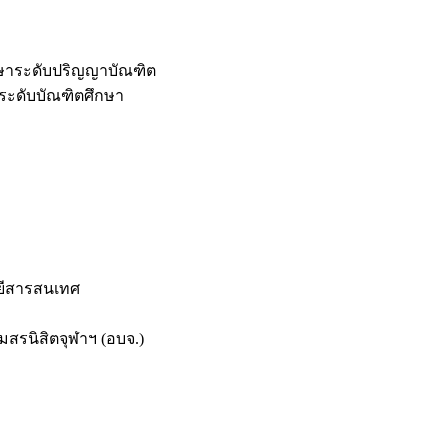
กษาระดับปริญญาบัณฑิต
ระดับบัณฑิตศึกษา
ยีสารสนเทศ
สรนิสิตจุฬาฯ (อบจ.)