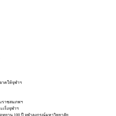
ะ
ิจาคให้จุฬาฯ
รมราชสมภพฯ
มะเร็งจุฬาฯ
ุทยาน 100 ปี จุฬาลงกรณ์มหาวิทยาลัย