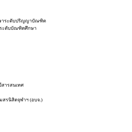
กษาระดับปริญญาบัณฑิต
ระดับบัณฑิตศึกษา
ยีสารสนเทศ
สรนิสิตจุฬาฯ (อบจ.)