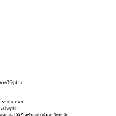
ะ
ิจาคให้จุฬาฯ
รมราชสมภพฯ
มะเร็งจุฬาฯ
ุทยาน 100 ปี จุฬาลงกรณ์มหาวิทยาลัย